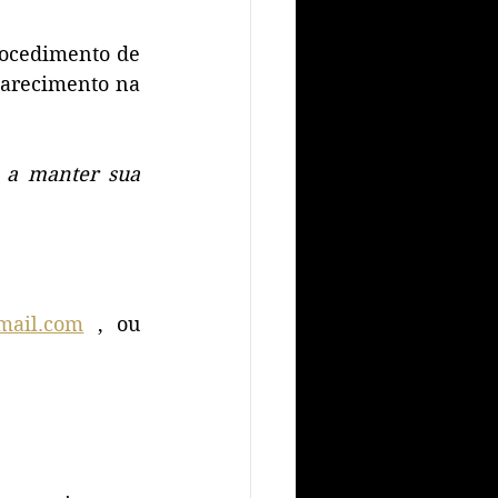
ocedimento de 
arecimento na 
 a manter sua 
mail.com
 , ou 