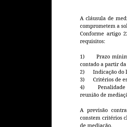
A cláusula de med
comprometem a solu
Conforme artigo 22
requisitos:
1)      Prazo míni
contado a partir da
2)      Indicação d
3)      Critérios d
4)      Penalidad
reunião de mediaçã
A previsão contra
constem critérios c
de mediação.