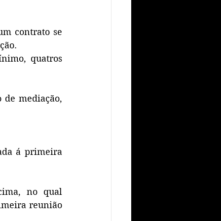
m contrato se 
ção. 
nimo, quatros 
 de mediação, 
da á primeira 
cima, no qual 
imeira reunião 