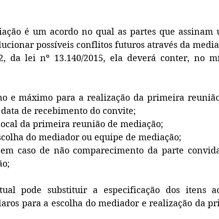
iação é um acordo no qual as partes que assinam u
cionar possíveis conflitos futuros através da media
, da lei nº 13.140/2015, ela deverá conter, no mí
mo e máximo para a realização da primeira reunião
 data de recebimento do convite;
o local da primeira reunião de mediação;
e escolha do mediador ou equipe de mediação;
e em caso de não comparecimento da parte convida
o; 
tual pode substituir a especificação dos itens a
laros para a escolha do mediador e realização da pr