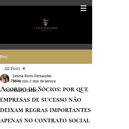
Post
All Posts
Letícia Porto Fernandes
All Posts
30 de jun.
2 min de leitura
Acordo de Sócios: por que
CONTABILIDADE
empresas de sucesso não
deixam regras importantes
apenas no contrato social