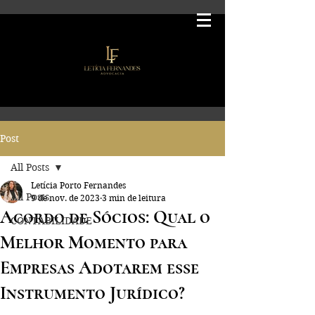
Post
All Posts
Letícia Porto Fernandes
All Posts
9 de nov. de 2023
3 min de leitura
Acordo de Sócios: Qual o
CONTABILIDADE
Melhor Momento para
Empresas Adotarem esse
Instrumento Jurídico?