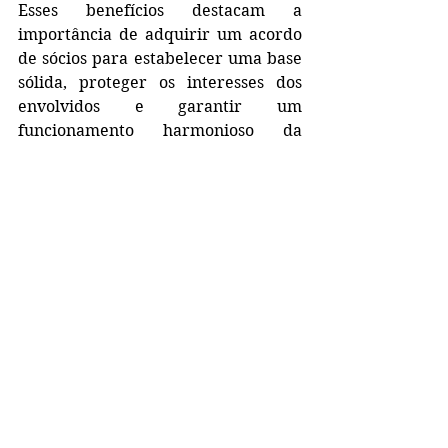
Esses benefícios destacam a 
importância de adquirir um acordo 
de sócios para estabelecer uma base 
sólida, proteger os interesses dos 
envolvidos e garantir um 
funcionamento harmonioso da 
empresa. A personalização do 
acordo de acordo com as 
necessidades específicas da empresa 
é fundamental para maximizar esses 
benefícios.
Como advogada especialista em 
acordos de sócios, estou à disposição 
para ajudar empresas a criar 
acordos que atendam às suas 
necessidades e objetivos únicos. Se 
você está considerando a 
implementação de um acordo de 