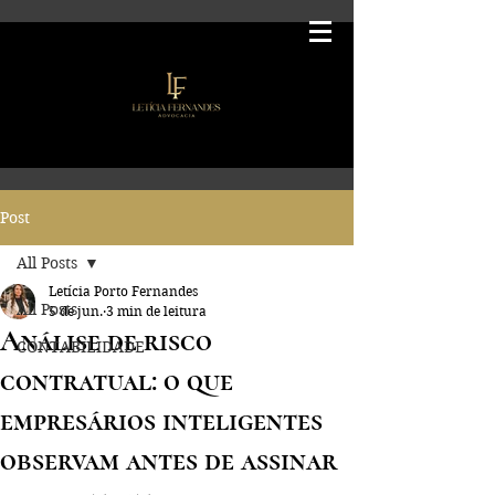
Post
All Posts
Letícia Porto Fernandes
All Posts
5 de jun.
3 min de leitura
Análise de risco
CONTABILIDADE
contratual: o que
empresários inteligentes
observam antes de assinar