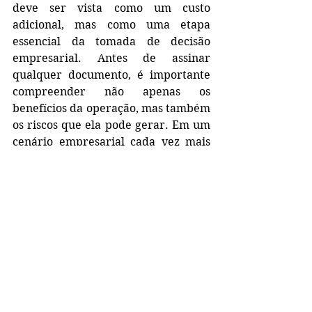
deve ser vista como um custo 
adicional, mas como uma etapa 
essencial da tomada de decisão 
empresarial. Antes de assinar 
qualquer documento, é importante 
compreender não apenas os 
benefícios da operação, mas também 
os riscos que ela pode gerar. Em um 
cenário empresarial cada vez mais 
complexo, a diferença entre um 
contrato seguro e um problema 
futuro muitas vezes está nos 
detalhes que passam despercebidos 
durante uma negociação.
Por isso, a pergunta mais importante 
não é quanto vale o contrato.
A pergunta correta é: quanto custará 
para sua empresa se esse contrato 