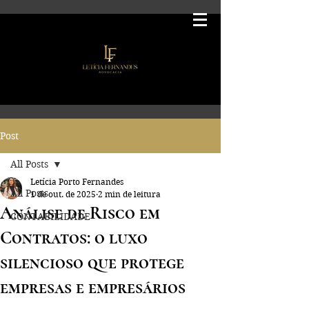
Post
All Posts
Letícia Porto Fernandes
All Posts
1 de out. de 2025
2 min de leitura
Análise de Risco em
CONTABILIDADE
Contratos: o luxo
silencioso que protege
empresas e empresários