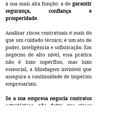
à sua mais alta função: a de 
garantir 
segurança, confiança e 
prosperidade
.
Analisar riscos contratuais é mais do 
que um cuidado técnico; é um ato de 
poder, inteligência e sofisticação. Em 
negócios de alto nível, essa prática 
não é luxo supérfluo, mas luxo 
essencial, a blindagem invisível que 
assegura a continuidade de impérios 
empresariais.
Se a sua empresa negocia contratos 
estratégicos, não deixe que riscos 
ocultos comprometam o que você 
levou anos para construir. 
Uma 
análise criteriosa hoje pode evitar 
litígios milionários amanhã.