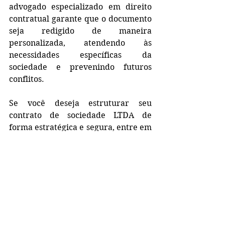
advogado especializado em direito 
contratual garante que o documento 
seja redigido de maneira 
personalizada, atendendo às 
necessidades específicas da 
sociedade e prevenindo futuros 
conflitos.
Se você deseja estruturar seu 
contrato de sociedade LTDA de 
forma estratégica e segura, entre em 
contato para uma assessoria 
especializada. 
Não deixe a proteção do seu 
patrimônio em segundo plano. 
Invista na segurança da sua empresa 
e fortaleça a base jurídica do seu 
negócio.