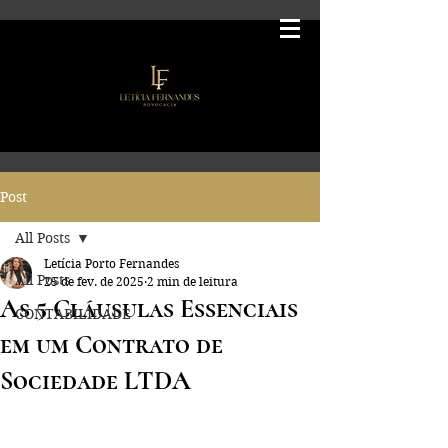
Post
All Posts
Letícia Porto Fernandes
All Posts
25 de fev. de 2025
2 min de leitura
As 5 Cláusulas Essenciais
CONTABILIDADE
em um Contrato de
Sociedade LTDA