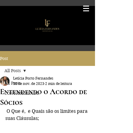
Post
All Posts
Letícia Porto Fernandes
All Posts
30 de nov. de 2023
2 min de leitura
Entendendo o Acordo de
CONTABILIDADE
Sócios
 O Que é,  e Quais são os limites para 
suas Cláusulas;