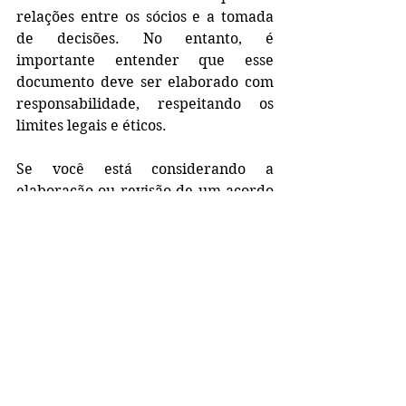
relações entre os sócios e a tomada 
de decisões. No entanto, é 
importante entender que esse 
documento deve ser elaborado com 
responsabilidade, respeitando os 
limites legais e éticos.
Se você está considerando a 
elaboração ou revisão de um acordo 
de sócios, não hesite em buscar 
orientação jurídica para garantir 
que o acordo seja sólido, justo e 
eficaz. Lembre-se de que um acordo 
bem estruturado pode ser um 
elemento-chave para o sucesso de 
sua empresa.
Entre em contato conosco para 