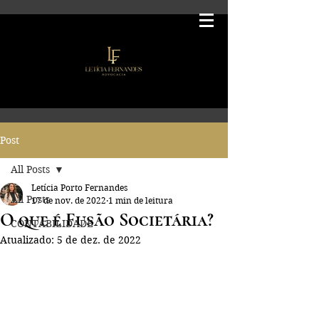
Post
All Posts
Letícia Porto Fernandes
All Posts
17 de nov. de 2022
1 min de leitura
O que é Fusão Societária?
CONTABILIDADE
Atualizado:
5 de dez. de 2022