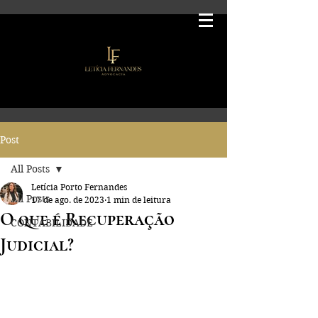
Post
All Posts
Letícia Porto Fernandes
All Posts
17 de ago. de 2023
1 min de leitura
O que é Recuperação
CONTABILIDADE
Judicial?