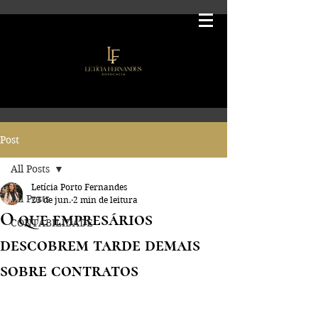
Post
All Posts
Letícia Porto Fernandes
All Posts
23 de jun.
2 min de leitura
O que empresários
CONTABILIDADE
descobrem tarde demais
sobre contratos