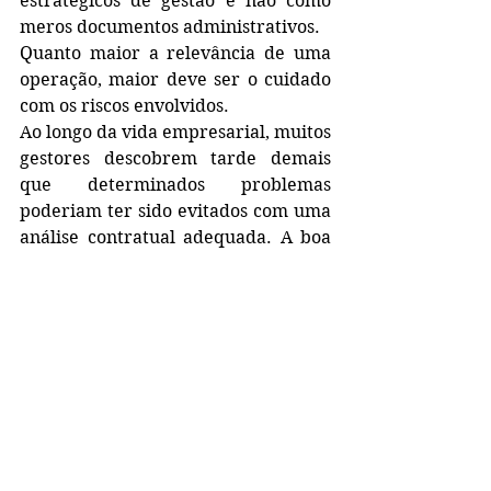
estratégicos de gestão e não como 
meros documentos administrativos.
Quanto maior a relevância de uma 
operação, maior deve ser o cuidado 
com os riscos envolvidos.
Ao longo da vida empresarial, muitos 
gestores descobrem tarde demais 
que determinados problemas 
poderiam ter sido evitados com uma 
análise contratual adequada. A boa 
notícia é que prevenção continua 
sendo uma escolha.
Antes de formalizar compromissos 
relevantes, vale a pena questionar 
não apenas os benefícios da 
operação, mas também os riscos que 
ela pode gerar.
Porque contratos não devem ser 
avaliados apenas pelo que 