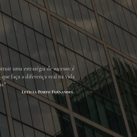
truir uma estratégia de sucesso; é
o que faça a diferença real na vida
s."
Letícia Porto Fernandes