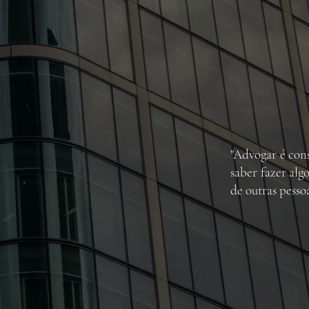
"Advogar é cons
saber fazer alg
de outras pessoa