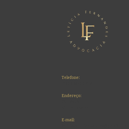
Telefone:
(19) 99673-2828
Endereço:
São Paulo
Rio de Janeiro
E-mail:
leticiaportofernandes@gmail.com