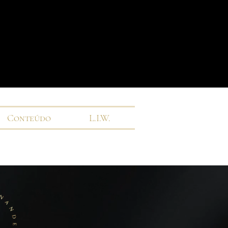
Conteúdo
L.I.W.