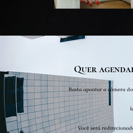
Quer agenda
Basta apontar a câmera do
l
V
ocê será redi
recionad