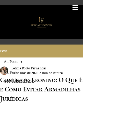
Post
All Posts
Letícia Porto Fernandes
All Posts
23 de nov. de 2023
2 min de leitura
Contrato Leonino: O Que É
CONTABILIDADE
e Como Evitar Armadilhas
Jurídicas