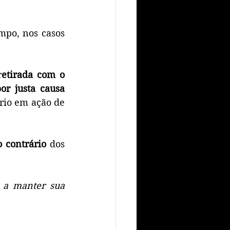
mpo, nos casos 
r
etirada com o 
or justa causa 
rio em ação de 
o contrário
 dos 
 a manter sua 