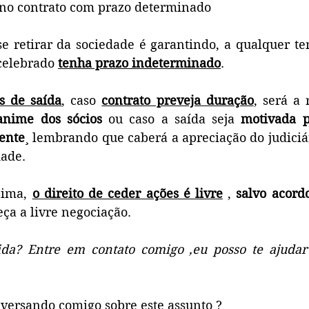
a no contrato com prazo determinado
se retirar da sociedade é garantindo, a qualquer te
celebrado 
tenha prazo indeterminado
.
s de saída
, caso 
contrato preveja duração
, será a 
anime dos sócios
 ou caso a saída seja 
motivada p
tente
¸ lembrando que caberá a apreciação do judiciá
dade.
ima, 
o direito de ceder ações é livre
 , 
salvo acord
ça a livre negociação.
da? Entre em contato comigo ,eu posso te ajudar
versando comigo sobre este assunto ? 